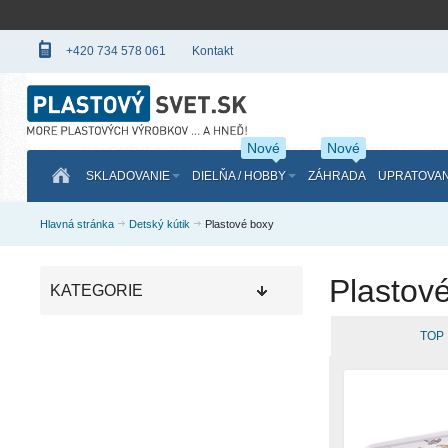
+420 734 578 061
Kontakt
Nové
Nové
SKLADOVANIE
DIELŇA / HOBBY
ZÁHRADA
UPRATOVAN
Hlavná stránka
Detský kútik
Plastové boxy
Plastov
KATEGORIE
TOP