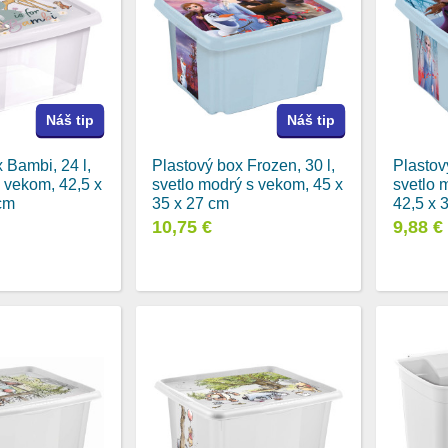
Náš tip
Náš tip
 Bambi, 24 l,
Plastový box Frozen, 30 l,
Plastov
s vekom, 42,5 x
svetlo modrý s vekom, 45 x
svetlo 
 cm
35 x 27 cm
42,5 x 
10,75 €
9,88 €