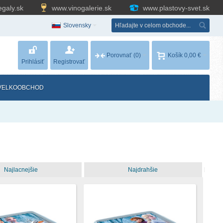
egaly.sk
www.vinogalerie.sk
www.plastovy-svet.sk
Slovensky
Porovnať
(0)
Košík
0,00 €
Prihlásiť
Registrovať
VELKOOBCHOD
Najlacnejšie
Najdrahšie