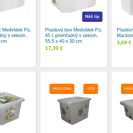
Náš tip
x Medvídek Pú,
Plastový box Medvídek Pú,
Plastov
adný s vekom ,
45 l, priehľadný s vekom,
Macko
7 cm
55,5 x 40 x 30 cm
3,69 €
17,39 €
Akční zľava
-31%
Akční