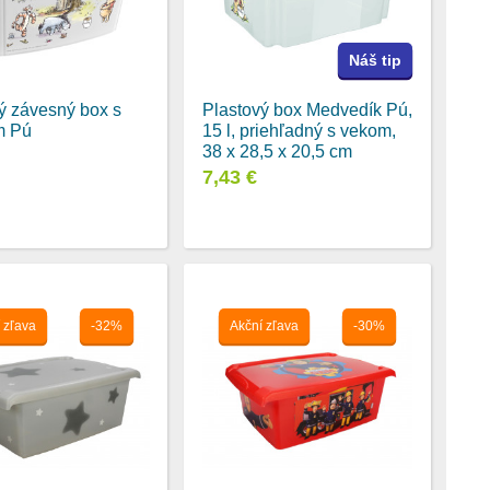
Náš tip
ý závesný box s
Plastový box Medvedík Pú,
m Pú
15 l, priehľadný s vekom,
38 x 28,5 x 20,5 cm
7,43 €
 zľava
-32%
Akční zľava
-30%