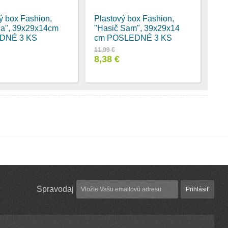
ý box Fashion,
Plastový box Fashion,
da", 39x29x14cm
"Hasič Sam", 39x29x14
DNÉ 3 KS
cm POSLEDNÉ 3 KS
11,99 €
8,38 €
Spravodaj
Prihlásiť