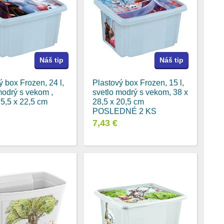
Náš tip
Náš tip
ý box Frozen, 24 l,
Plastový box Frozen, 15 l,
modrý s vekom ,
svetlo modrý s vekom, 38 x
35,5 x 22,5 cm
28,5 x 20,5 cm
POSLEDNÉ 2 KS
7,43 €