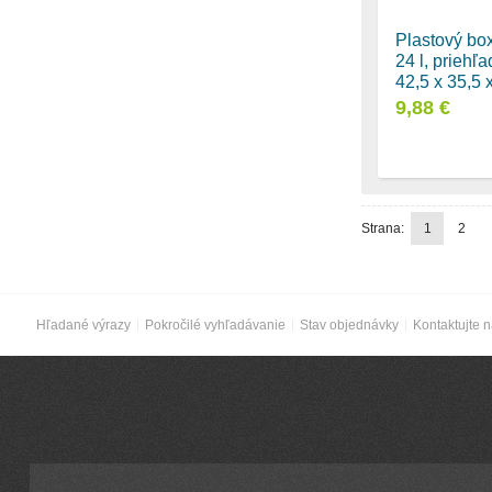
Plastový bo
24 l, priehľ
42,5 x 35,5 
9,88 €
Strana:
1
2
Hľadané výrazy
Pokročilé vyhľadávanie
Stav objednávky
Kontaktujte 