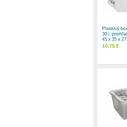
Plastový bo
30 l, priehľ
45 x 35 x 2
10,75 €