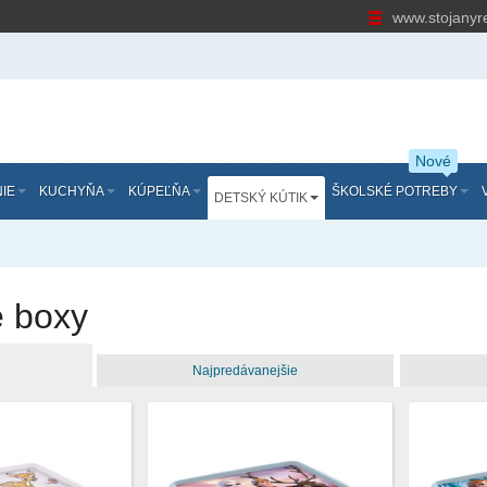
www.stojanyr
Nové
IE
KUCHYŇA
KÚPEĽŇA
ŠKOLSKÉ POTREBY
DETSKÝ KÚTIK
é boxy
Najpredávanejšie