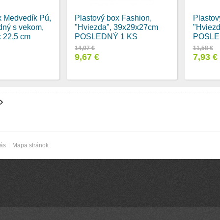
x Medvedík Pú,
Plastový box Fashion,
Plastov
adný s vekom,
"Hviezda", 39x29x27cm
"Hviez
x 22,5 cm
POSLEDNÝ 1 KS
POSLE
14,07 €
11,58 €
9,67 €
7,93 €
nás
Mapa stránok